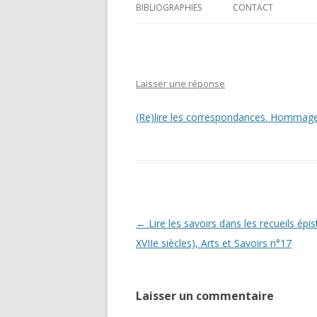
BIBLIOGRAPHIES
CONTACT
Laisser une réponse
(Re)lire les correspondances. Hommag
Navigation des articles
←
Lire les savoirs dans les recueils épi
XVIIe siècles), Arts et Savoirs n°17
Laisser un commentaire