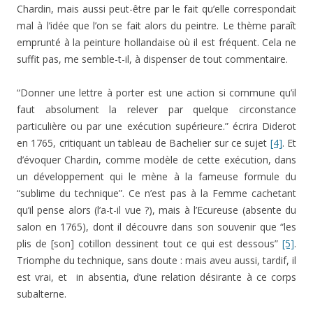
Chardin, mais aussi peut-être par le fait qu’elle correspondait
mal à l’idée que l’on se fait alors du peintre. Le thème paraît
emprunté à la peinture hollandaise où il est fréquent. Cela ne
suffit pas, me semble-t-il, à dispenser de tout commentaire.
“Donner une lettre à porter est une action si commune qu’il
faut absolument la relever par quelque circonstance
particulière ou par une exécution supérieure.” écrira Diderot
en 1765, critiquant un tableau de Bachelier sur ce sujet
[4]
. Et
d’évoquer Chardin, comme modèle de cette exécution, dans
un développement qui le mène à la fameuse formule du
“sublime du technique”. Ce n’est pas à la Femme cachetant
qu’il pense alors (l’a-t-il vue ?), mais à l’Ecureuse (absente du
salon en 1765), dont il découvre dans son souvenir que “les
plis de [son] cotillon dessinent tout ce qui est dessous”
[5]
.
Triomphe du technique, sans doute : mais aveu aussi, tardif, il
est vrai, et in absentia, d’une relation désirante à ce corps
subalterne.