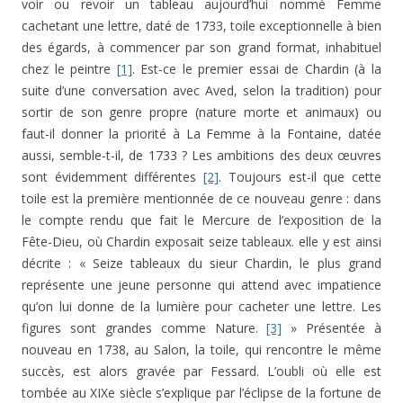
voir ou revoir un tableau aujourd’hui nommé Femme
cachetant une lettre, daté de 1733, toile exceptionnelle à bien
des égards, à commencer par son grand format, inhabituel
chez le peintre
[1]
. Est-ce le premier essai de Chardin (à la
suite d’une conversation avec Aved, selon la tradition) pour
sortir de son genre propre (nature morte et animaux) ou
faut-il donner la priorité à La Femme à la Fontaine, datée
aussi, semble-t-il, de 1733 ? Les ambitions des deux œuvres
sont évidemment différentes
[2]
. Toujours est-il que cette
toile est la première mentionnée de ce nouveau genre : dans
le compte rendu que fait le Mercure de l’exposition de la
Fête-Dieu, où Chardin exposait seize tableaux. elle y est ainsi
décrite : « Seize tableaux du sieur Chardin, le plus grand
représente une jeune personne qui attend avec impatience
qu’on lui donne de la lumière pour cacheter une lettre. Les
figures sont grandes comme Nature.
[3]
» Présentée à
nouveau en 1738, au Salon, la toile, qui rencontre le même
succès, est alors gravée par Fessard. L’oubli où elle est
tombée au XIXe siècle s’explique par l’éclipse de la fortune de