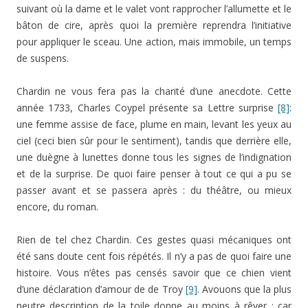
suivant où la dame et le valet vont rapprocher l’allumette et le
bâton de cire, après quoi la première reprendra l’initiative
pour appliquer le sceau. Une action, mais immobile, un temps
de suspens.
Chardin ne vous fera pas la charité d’une anecdote. Cette
année 1733, Charles Coypel présente sa Lettre surprise
[8]
:
une femme assise de face, plume en main, levant les yeux au
ciel (ceci bien sûr pour le sentiment), tandis que derrière elle,
une duègne à lunettes donne tous les signes de l’indignation
et de la surprise. De quoi faire penser à tout ce qui a pu se
passer avant et se passera après : du théâtre, ou mieux
encore, du roman.
Rien de tel chez Chardin. Ces gestes quasi mécaniques ont
été sans doute cent fois répétés. Il n’y a pas de quoi faire une
histoire. Vous n’êtes pas censés savoir que ce chien vient
d’une déclaration d’amour de de Troy
[9]
. Avouons que la plus
neutre description de la toile donne au moins à rêver : car