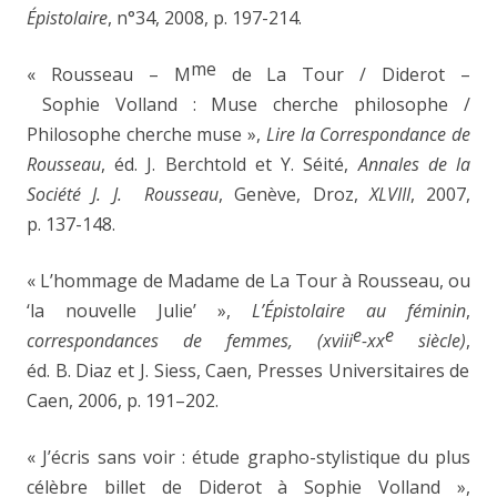
Épistolaire
,
n°34, 2008, p. 197-214.
me
« Rousseau – M
de La Tour / Diderot –
Sophie Volland : Muse cherche philosophe /
Philosophe cherche muse »,
Lire la Correspondance de
Rousseau
, éd. J. Berchtold et Y. Séité,
Annales de la
Société J.
J. Rousseau
,
Genève, Droz,
XLVIII
, 2007,
p.
137-148
.
« L’hommage de Madame de La Tour à Rousseau, ou
‘la nouvelle Julie’ »,
L’Épistolaire au féminin
,
e
e
correspondances de femmes, (xviii
-xx
siècle)
,
éd. B. Diaz et J. Siess, Caen, Presses Universitaires de
Caen, 2006, p. 191
–
202.
« J’écris sans voir : étude grapho-stylistique du plus
célèbre billet de Diderot à Sophie Volland »,