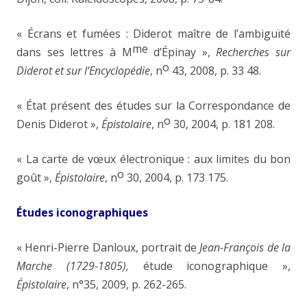
« Écrans et fumées : Diderot maître de l’ambiguïté
me
dans ses lettres à M
d’Épinay »,
Recherches sur
o
Diderot et sur l’Encyclopédie
,
n
43, 2008, p. 33
48.
« État présent des études sur la Correspondance de
o
Denis Diderot »,
Épistolaire
,
n
30, 2004, p. 181
208.
« La carte de vœux électronique : aux limites du bon
o
goût »,
Épistolaire
,
n
30, 2004, p. 173 175.
Études iconographiques
« Henri-Pierre Danloux, portrait de
Jean-François de la
Marche (1729-1805),
étude iconographique »,
Épistolaire
,
n°35, 2009, p. 262-265.