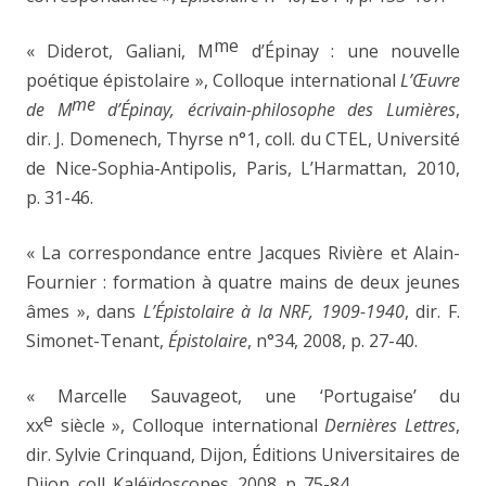
me
« Diderot, Galiani, M
d’Épinay : une nouvelle
poétique épistolaire », Colloque international
L’Œuvre
me
de M
d’Épinay, écrivain-philosophe des Lumières
,
dir. J. Domenech, Thyrse n°1, coll. du CTEL, Université
de Nice-Sophia-Antipolis, Paris, L’Harmattan, 2010,
p. 31-46.
« La correspondance entre Jacques Rivière et Alain-
Fournier : formation à quatre mains de deux jeunes
âmes », dans
L’Épistolaire à la NRF, 1909-1940
, dir. F.
Simonet-Tenant,
Épistolaire
,
n°34, 2008, p. 27-40.
« Marcelle Sauvageot, une ‘Portugaise’ du
e
xx
siècle », Colloque international
Dernières Lettres
,
dir. Sylvie Crinquand, Dijon, Éditions Universitaires de
Dijon, coll. Kaléïdoscopes, 2008, p. 75-84.