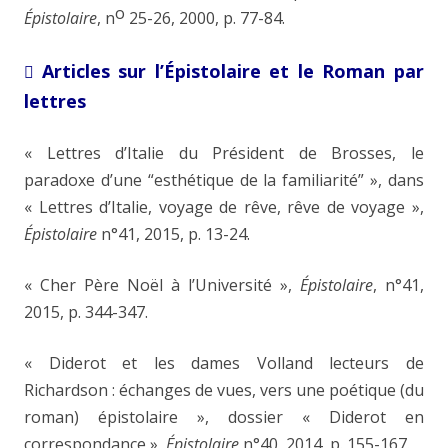
o
Épistolaire
,
n
25-26, 2000, p. 77-84.
Articles sur l’
É
pistolaire et le Roman par

lettres
« Lettres d’Italie du Président de Brosses, le
paradoxe d’une “esthétique de la familiarité” », dans
« Lettres d’Italie, voyage de rêve, rêve de voyage »,
Épistolaire
n°41, 2015, p. 13-24.
« Cher Père Noël à l’Université »,
Épistolaire
,
n°41,
2015, p. 344-347.
« Diderot et les dames Volland lecteurs de
Richardson : échanges de vues, vers une poétique (du
roman) épistolaire », dossier « Diderot en
correspondance »,
Épistolaire
n°40, 2014, p. 155-167.