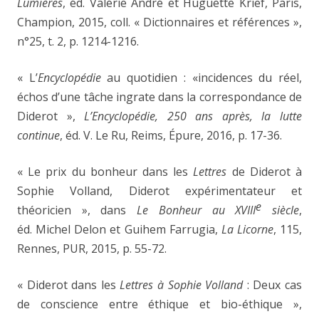
Lumières
, éd. Valérie André et Huguette Krief, Paris,
Champion, 2015, coll. « Dictionnaires et références »,
n°25, t. 2, p. 1214-1216.
« L’
Encyclopédie
au quotidien : «incidences du réel,
échos d’une tâche ingrate dans la correspondance de
Diderot »,
L’Encyclopédie, 250 ans après, la lutte
continue
, éd. V. Le Ru, Reims, Épure, 2016, p. 17-36.
« Le prix du bonheur dans les
Lettres
de Diderot à
Sophie Volland, Diderot expérimentateur et
e
théoricien », dans
Le Bonheur au XVIII
siècle
,
éd. Michel Delon et Guihem Farrugia,
La Licorne
, 115,
Rennes, PUR, 2015, p. 55-72.
« Diderot dans les
Lettres à Sophie Volland
: Deux cas
de conscience entre éthique et bio-éthique »,