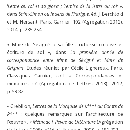
‘
Lettre au roi et sa glose’ ; ‘remise de la lettre au roi’
»,
dans
Saint-Simon ou le sens de l’intrigue
, éd. J. Berchtold
et M. Hersant, Paris, Garnier, 102 (Agrégation 2012),
2014, p. 235 254.
« Mme de Sévigné à sa fille : richesse créative et
écriture de soi », dans
La première année de
correspondance entre Mme de Sévigné et Mme de
Grignan
, Études réunies par Cécile Lignereux, Paris,
Classiques Garnier, coll. « Correspondances et
mémoires »7 (Agrégation de Lettres 2013), 2012,
p. 59
82.
« Crébillon,
Lettres de la Marquise de M*** au Comte de
R***
: quelques remarques sur l’architecture de
l’œuvre », «
Méthode !
, Revue de Littérature
(Agrégation
de Lettres 2009), n°16, Vallongues, 2008, p. 191
202.