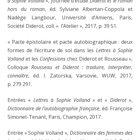
à Sophie Volland
»,
Journée d’étude
Diderot et le roman
hors du roman
, éd. Sylviane Albertan-Coppola et
Nadège Langbour, Université d’Amiens, Paris,
Société Diderot, coll. « l’Atelier », 2017, p. 39
51.
« Pacte épistolaire et pacte autobiographique : deux
formes de l’écriture de soi dans les
Lettres à Sophie
Volland
et les
Confessions
chez Diderot et Rousseau »,
Colloque
Rousseau et Diderot : traduire, interpréter,
connaître
, éd. I. Zatorska, Varsovie, WUW, 2017,
p. 279
291.
Entrées «
Lettres à Sophie Volland »
et «
Diderot
»,
Dictionnaire de l’autobiographie française
, éd. Françoise
Simonet-Tenant, Paris, Champion, 2017.
Entrée « Sophie Volland »,
Dictionnaire des femmes des