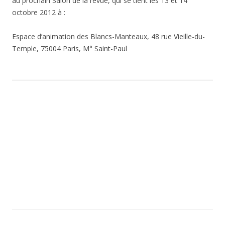
au prochain Salon de la revue, qui se tient les 13 et 14
octobre 2012 à :
Espace d’animation des Blancs-Manteaux, 48 rue Vieille-du-
Temple, 75004 Paris, M° Saint-Paul
Navigation des articles