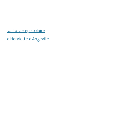
Navigation des articles
←
La vie épistolaire
d’Henriette d’Angeville