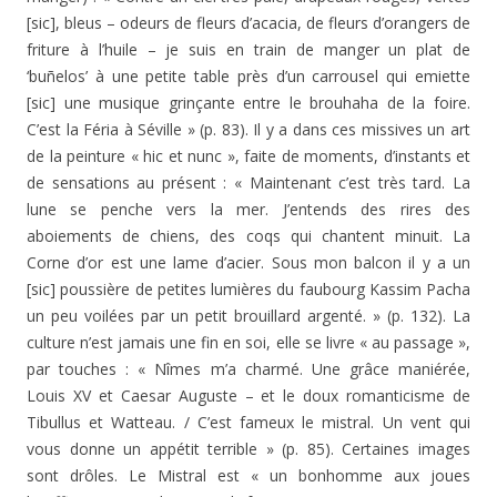
[sic], bleus – odeurs de fleurs d’acacia, de fleurs d’orangers de
friture à l’huile – je suis en train de manger un plat de
‘buñelos’ à une petite table près d’un carrousel qui emiette
[sic] une musique grinçante entre le brouhaha de la foire.
C’est la Féria à Séville » (p. 83). Il y a dans ces missives un art
de la peinture « hic et nunc », faite de moments, d’instants et
de sensations au présent : « Maintenant c’est très tard. La
lune se penche vers la mer. J’entends des rires des
aboiements de chiens, des coqs qui chantent minuit. La
Corne d’or est une lame d’acier. Sous mon balcon il y a un
[sic] poussière de petites lumières du faubourg Kassim Pacha
un peu voilées par un petit brouillard argenté. » (p. 132). La
culture n’est jamais une fin en soi, elle se livre « au passage »,
par touches : « Nîmes m’a charmé. Une grâce maniérée,
Louis XV et Caesar Auguste – et le doux romanticisme de
Tibullus et Watteau. / C’est fameux le mistral. Un vent qui
vous donne un appétit terrible » (p. 85). Certaines images
sont drôles. Le Mistral est « un bonhomme aux joues