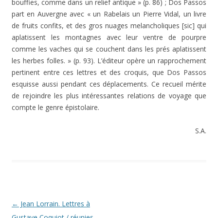
bouffies, comme dans un relief antique » (p. 86) ; Dos Passos
part en Auvergne avec « un Rabelais un Pierre Vidal, un livre
de fruits confits, et des gros nuages melancholiques [sic] qui
aplatissent les montagnes avec leur ventre de pourpre
comme les vaches qui se couchent dans les prés aplatissent
les herbes folles. » (p. 93). L’éditeur opère un rapprochement
pertinent entre ces lettres et des croquis, que Dos Passos
esquisse aussi pendant ces déplacements. Ce recueil mérite
de rejoindre les plus intéressantes relations de voyage que
compte le genre épistolaire.
S.A.
Navigation des articles
←
Jean Lorrain. Lettres à
Gustave Coquiot / réunies,