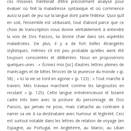
ces missives mériterait d’être précisément analysé pour
évaluer où finit la maladresse syntaxique et où commence
aussi la part de jeu sur la langue dont parle l’éditeur. Quoi qu’il
en soit, l’ensemble est séduisant, tout d’abord parce que ce
choix de transcription nous donne véritablement à entendre
la voix de Dos Passos, lui donne chair dans ses aspérités
maladroites. De plus, il y a de fort belles étrangetés
stylistiques, mêmes s’il est peu probable qu’elles aient été
toujours conscientes et délibérées. Nous en proposerons
quelques-unes : « Écrivez moi [sic] d’autres lettres pleines de
marécages et de bêtes féroces de la jeunesse du monde » (p.
58) ; « Ici la vie se tord en agonie » (p. 123) ; « Tout marche à
travers. Mes travaux marchent comme les langoustes en
reculant » (p. 125). Cette langue irrévérencieuse et bizarre
cadre très bien avec la posture du personnage de Dos
Passos, qui jamais ne pose, mais s’attache au contraire à
narrer sa vie à sa destinataire avec humour et légèreté. Ceci
est surtout notable dans les lettres de relation de voyage (en
Espagne, au Portugal, en Angleterre, au Maroc, au Liban