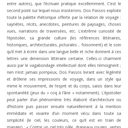
entre autres), que l’écrivain pratique excellemment. C’est le
second point sur lequel nous insisterons. Dos Passos exploite
toute la palette rhétorique offerte par la relation de voyage :
saynètes, récits, anecdotes, peintures de paysages, choses
vues, narrations de traversées, etc. L’extrême curiosité de
l’épistolier, sa grande culture (les références littéraires,
historiques, architecturales, picturales… foisonnent) et le soin
qu’il met à écrire dans une langue belle et riche donnent à ces
lettres une dimension littéraire certaine. Celles-ci charment
aussi par le vagabondage intellectuel dont elles témoignent ;
rien n’est jamais pompeux, Dos Passos livrant avec légèreté
et drôlerie ses impressions de voyage, dans un style qui
mime le mouvement, de l’esprit et du corps, saisis dans leur
spontanéité (jeux du « coq à l’âne » notamment). L’épistolier
peut parler d’un phénomène très élaboré d’architecture ou
d’histoire puis passer ensuite naturellement à la mention
immédiate et vivante d’un moment vécu dans toute sa
simplicité (le ciel, les couleurs, ce qu’il est en train de
manger) : « Contre un ciel très pâle, drapeaux rouges, vertes